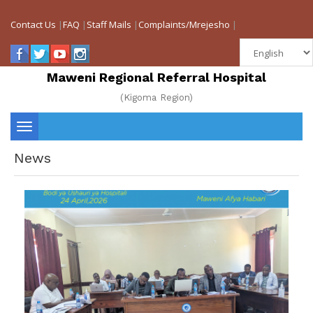
Contact Us
|
FAQ
|
Staff Mails
|
Complaints/Mrejesho
|
Maweni Regional Referral Hospital
(Kigoma Region)
Toggle
News
navigation