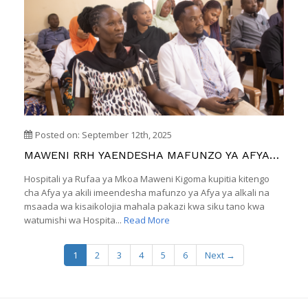
Posted on: September 12th, 2025
MAWENI RRH YAENDESHA MAFUNZO YA AFYA
YA AKILI KWA WATUMISHI
Hospitali ya Rufaa ya Mkoa Maweni Kigoma kupitia kitengo
cha Afya ya akili imeendesha mafunzo ya Afya ya alkali na
msaada wa kisaikolojia mahala pakazi kwa siku tano kwa
watumishi wa Hospita...
Read More
1
2
3
4
5
6
Next →