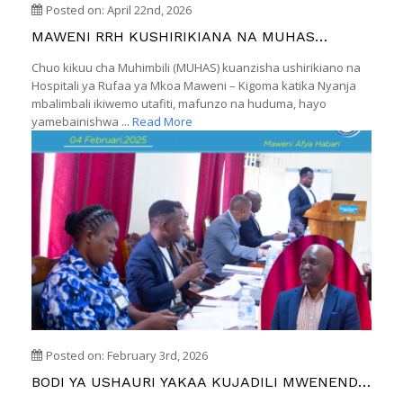
Posted on: April 22nd, 2026
MAWENI RRH KUSHIRIKIANA NA MUHAS
NYANJA MBALIMBALI IKIWEMO TAFITI
Chuo kikuu cha Muhimbili (MUHAS) kuanzisha ushirikiano na
Hospitali ya Rufaa ya Mkoa Maweni – Kigoma katika Nyanja
mbalimbali ikiwemo utafiti, mafunzo na huduma, hayo
yamebainishwa ...
Read More
Posted on: February 3rd, 2026
BODI YA USHAURI YAKAA KUJADILI MWENENDO
WA HOSPITALI WA ROBO YA PILI