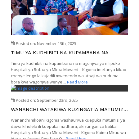
Posted on: November 13th, 2025
TIMU YA KUDHIBITI NA KUPAMBANA NA
MAGONJWA YA MLIPUKO YATAKIWA
Timu ya kudhibiti na kupambana na magonjwa ya mlipuko
KUENDELEA KUBORESHA HUDUMA.
Hospitali ya Rufaa ya Mkoa Maweni – Kigoma imefanya kikao
chenye lengo la kujadili mwenendo wa utoaji wa huduma
bora kwa wagonjwa wenye ...
Read More
Posted on: September 23rd, 2025
WANANCHI WATAKIWA KUZINGATIA MATUMIZI
SAHIHI YA DAWA
Wananchi mkoani Kigoma washauriwa kuepuka matumizi ya
dawa kiholela ili kuepuka madhara, akizungumza katika
Hospitali ya Rufaa ya Mkoa Maweni –Kigoma Kaimu Mkuu wa
idara ya famasi Boniface O...
Read More