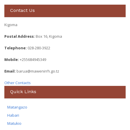
Contact Us
Kigoma
Postal Address:
Box 16, Kigoma
Telephone:
028-280-3922
Mobile:
+255684945349
Email:
barua@mawenirrh.go.tz
Other Contacts
Quick Links
Matangazo
Habari
Matukio