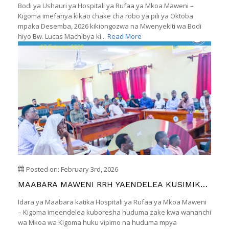
Bodi ya Ushauri ya Hospitali ya Rufaa ya Mkoa Maweni –
Kigoma imefanya kikao chake cha robo ya pili ya Oktoba
mpaka Desemba, 2026 kikiongozwa na Mwenyekiti wa Bodi
hiyo Bw. Lucas Machibya ki...
Read More
Posted on: February 3rd, 2026
MAABARA MAWENI RRH YAENDELEA KUSIMIKA
MIZIZI YA UBORA
Idara ya Maabara katika Hospitali ya Rufaa ya Mkoa Maweni
– Kigoma imeendelea kuboresha huduma zake kwa wananchi
wa Mkoa wa Kigoma huku vipimo na huduma mpya