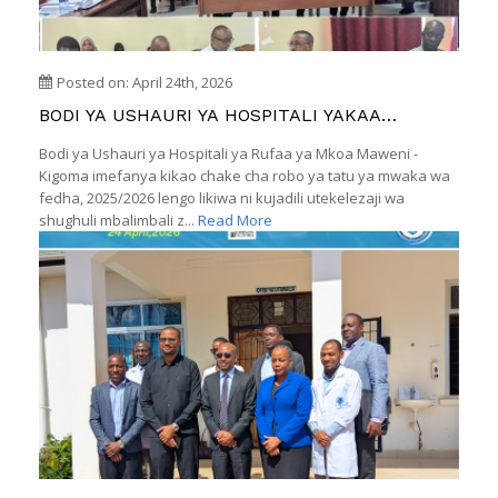
Posted on: April 24th, 2026
BODI YA USHAURI YA HOSPITALI YAKAA
KUJADILI UTEKELEZAJI WA SHUGHULI KATIKA
Bodi ya Ushauri ya Hospitali ya Rufaa ya Mkoa Maweni -
ROBO YA TATU, 2025/2026
Kigoma imefanya kikao chake cha robo ya tatu ya mwaka wa
fedha, 2025/2026 lengo likiwa ni kujadili utekelezaji wa
shughuli mbalimbali z...
Read More