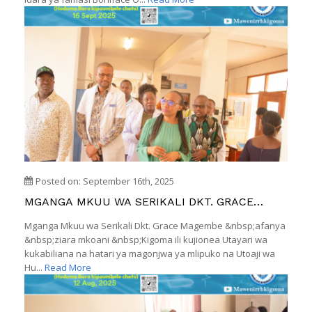
Posted on: September 16th, 2025
MGANGA MKUU WA SERIKALI DKT. GRACE
MAGEMBE ARIDHISHWA NA UTOAJI WA
Mganga Mkuu wa Serikali Dkt. Grace Magembe &nbsp;afanya
HUDUMA MAWENI RRH
&nbsp;ziara mkoani &nbsp;Kigoma ili kujionea Utayari wa
kukabiliana na hatari ya magonjwa ya mlipuko na Utoaji wa
Hu...
Read More