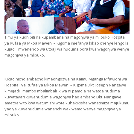
Timu ya kudhibiti na kupambana na magonjwa ya mlipuko Hospitali
ya Rufaa ya Mkoa Maweni – Kigoma imefanya kikao chenye lengo la
kujadili mwenendo wa utoaji wa huduma bora kwa wagonjwa wenye
magonjwa ya mlipuko.
Kikao hicho ambacho kimeongozwa na Kaimu Mganga Mfawidhi wa
Hospitali ya Rufaa ya Mkoa Maweni – Kigoma Dkt. Joseph Nangawe
kimejadili mambo mbalimbali ikiwa ni pamoja na watoa huduma
kuwatayari kuwahudumia wagonjwa hao ambapo Dkt. Nangawe
ametoa wito kwa watumishi wote kuhakikisha wanatimiza majukumu
yao ya kuwahudumia wananchi wakiwemo wenye magonjwa ya
mlipuko.