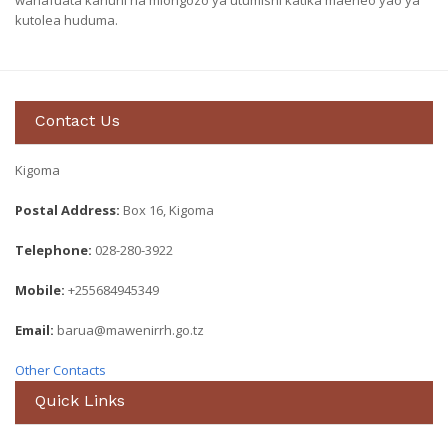
wanafuata kanuni na miongozo ya utumishi katika maeneo yao ya
kutolea huduma.
Contact Us
Kigoma
Postal Address:
Box 16, Kigoma
Telephone:
028-280-3922
Mobile:
+255684945349
Email:
barua@mawenirrh.go.tz
Other Contacts
Quick Links