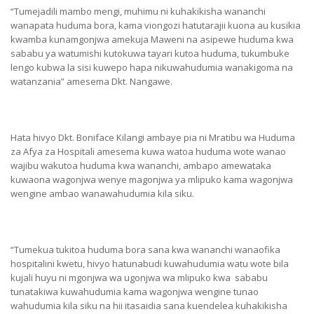
“Tumejadili mambo mengi, muhimu ni kuhakikisha wananchi
wanapata huduma bora, kama viongozi hatutarajii kuona au kusikia
kwamba kunamgonjwa amekuja Maweni na asipewe huduma kwa
sababu ya watumishi kutokuwa tayari kutoa huduma, tukumbuke
lengo kubwa la sisi kuwepo hapa nikuwahudumia wanakigoma na
watanzania” amesema Dkt. Nangawe.
Hata hivyo Dkt. Boniface Kilangi ambaye pia ni Mratibu wa Huduma
za Afya za Hospitali amesema kuwa watoa huduma wote wanao
wajibu wakutoa huduma kwa wananchi, ambapo amewataka
kuwaona wagonjwa wenye magonjwa ya mlipuko kama wagonjwa
wengine ambao wanawahudumia kila siku.
“Tumekua tukitoa huduma bora sana kwa wananchi wanaofika
hospitalini kwetu, hivyo hatunabudi kuwahudumia watu wote bila
kujali huyu ni mgonjwa wa ugonjwa wa mlipuko kwa sababu
tunatakiwa kuwahudumia kama wagonjwa wengine tunao
wahudumia kila siku na hii itasaidia sana kuendelea kuhakikisha