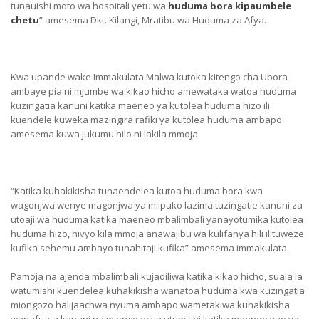
tunauishi moto wa hospitali yetu wa
huduma bora kipaumbele
chetu
” amesema Dkt. Kilangi, Mratibu wa Huduma za Afya.
Kwa upande wake Immakulata Malwa kutoka kitengo cha Ubora
ambaye pia ni mjumbe wa kikao hicho amewataka watoa huduma
kuzingatia kanuni katika maeneo ya kutolea huduma hizo ili
kuendele kuweka mazingira rafiki ya kutolea huduma ambapo
amesema kuwa jukumu hilo ni lakila mmoja.
“Katika kuhakikisha tunaendelea kutoa huduma bora kwa
wagonjwa wenye magonjwa ya mlipuko lazima tuzingatie kanuni za
utoaji wa huduma katika maeneo mbalimbali yanayotumika kutolea
huduma hizo, hivyo kila mmoja anawajibu wa kulifanya hili ilituweze
kufika sehemu ambayo tunahitaji kufika” amesema immakulata.
Pamoja na ajenda mbalimbali kujadiliwa katika kikao hicho, suala la
watumishi kuendelea kuhakikisha wanatoa huduma kwa kuzingatia
miongozo halijaachwa nyuma ambapo wametakiwa kuhakikisha