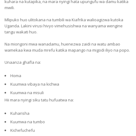
kuhara na kutapika, na mara nyingi hata upungufu wa damu katika
mwili.
Mlipuko huo ulitokana na tumbili wa Kiafrika walioagizwa kutoka
Uganda. Lakini virusi hivyo vimehusishwa na wanyama wengine
tangu wakati huo.
Na miongoni mwa wanadamu, huenezwa zaidi na watu ambao
wamekaa kwa muda mrefu katika mapango na migodi iliyo na popo.
Unaanza ghafla na:
Homa
Kuumwa vibaya na kichwa
Kuumwa na misuli
Hii mara nyingi siku tatu hufuatwa na:
Kuharisha
Kuumwa na tumbo
Kichefuchefu