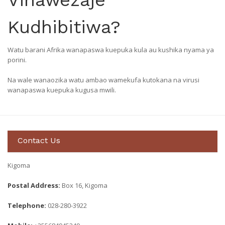
Vinawezaje
Kudhibitiwa?
Watu barani Afrika wanapaswa kuepuka kula au kushika nyama ya
porini.
Na wale wanaozika watu ambao wamekufa kutokana na virusi
wanapaswa kuepuka kugusa mwili.
Contact Us
Kigoma
Postal Address:
Box 16, Kigoma
Telephone:
028-280-3922