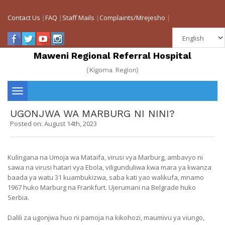
Contact Us
|
FAQ
|
Staff Mails
|
Complaints/Mrejesho
|
Maweni Regional Referral Hospital
(Kigoma Region)
Toggle
UGONJWA WA MARBURG NI NINI?
navigation
Posted on: August 14th, 2023
Kulingana na Umoja wa Mataifa, virusi vya Marburg, ambavyo ni
sawa na virusi hatari vya Ebola, viligunduliwa kwa mara ya kwanza
baada ya watu 31 kuambukizwa, saba kati yao walikufa, mnamo
1967 huko Marburg na Frankfurt. Ujerumani na Belgrade huko
Serbia.
Dalili za ugonjwa huo ni pamoja na kikohozi, maumivu ya viungo,