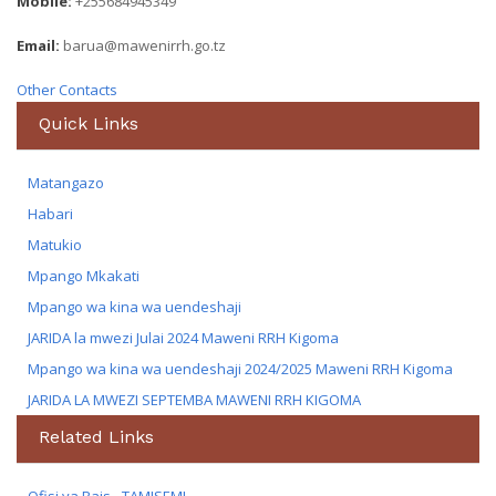
Mobile:
+255684945349
Email:
barua@mawenirrh.go.tz
Other Contacts
Quick Links
Matangazo
Habari
Matukio
Mpango Mkakati
Mpango wa kina wa uendeshaji
JARIDA la mwezi Julai 2024 Maweni RRH Kigoma
Mpango wa kina wa uendeshaji 2024/2025 Maweni RRH Kigoma
JARIDA LA MWEZI SEPTEMBA MAWENI RRH KIGOMA
Related Links